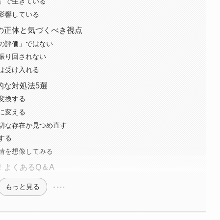
」で生きている
影響している
の正体と気づくべき視点
の評価」ではない
振り回されない
は受け入れる
的な対処法5選
変換する
に変える
切な存在か見つめ直す
する
情を想像してみる
！よくあるQ＆A
もっと見る