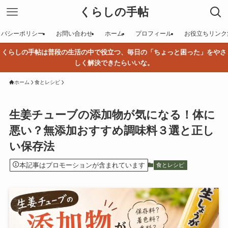
くらしの手帖
イバシーポリシー
お問い合わせ
ホーム
プロフィール
お役立ちリンク
くらしの手帖は普段の生活の中で役立つ、毎日の「ちょっと困った」をやさ
しく解決できたらいいな。
ホーム
食とレシピ
生姜チューブの添加物が気になる！体に
悪い？無添加おすすめ調味料３選と正し
い保存法
本記事はプロモーションが含まれています
食とレシピ