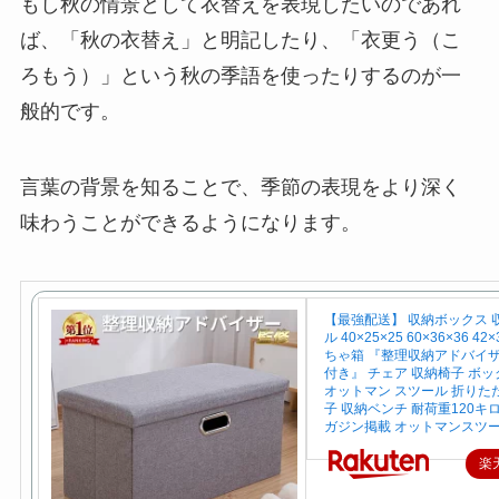
もし秋の情景として衣替えを表現したいのであれ
ば、「秋の衣替え」と明記したり、「衣更う（こ
ろもう）」という秋の季語を使ったりするのが一
般的です。
言葉の背景を知ることで、季節の表現をより深く
味わうことができるようになります。
【最強配送】 収納ボックス 
ル 40×25×25 60×36×36 42
ちゃ箱 『整理収納アドバイ
付き』 チェア 収納椅子 ボッ
オットマン スツール 折りたた
子 収納ベンチ 耐荷重120キロ
ガジン掲載 オットマンスツ
楽