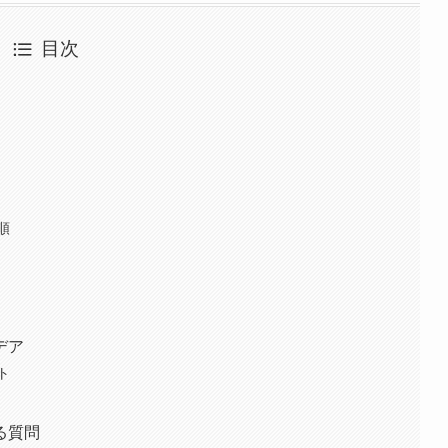
目次
順
デア
ト
る質問