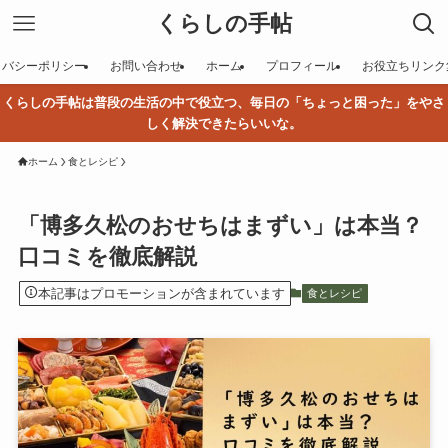
くらしの手帖
イバシーポリシー
お問い合わせ
ホーム
プロフィール
お役立ちリンク
くらしの手帖は普段の生活の中で役立つ、毎日の「ちょっと困った」をやさ
しく解決できたらいいな。
ホーム
食とレシピ
「博多久松のおせちはまずい」は本当？
口コミを徹底解説
本記事はプロモーションが含まれています
食とレシピ