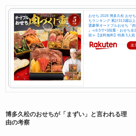
おせち 2026 博多久松 おせ
ちランキング 累計313週以
選豪華オードブルおせち『肉
』≪6.5寸×3段重・おせち全
前≫【送料無料】特典 5人前
楽
博多久松のおせちが「まずい」と言われる理
由の考察