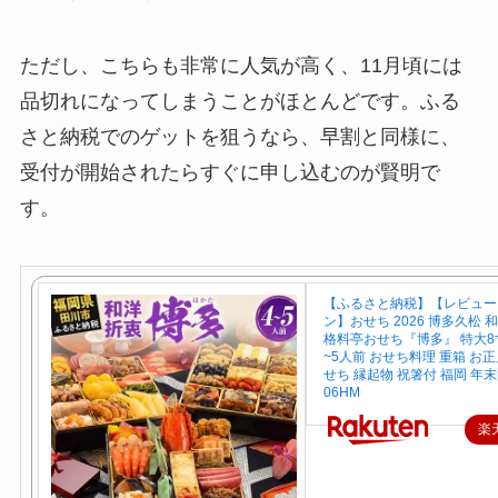
ただし、こちらも非常に人気が高く、11月頃には
品切れになってしまうことがほとんどです。ふる
さと納税でのゲットを狙うなら、早割と同様に、
受付が開始されたらすぐに申し込むのが賢明で
す。
【ふるさと納税】【レビュー
ン】おせち 2026 博多久松 
格料亭おせち『博多』 特大8寸
~5人前 おせち料理 重箱 お正
せち 縁起物 祝箸付 福岡 年末
06HM
楽